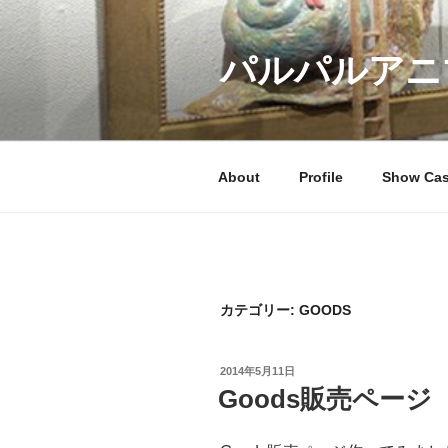
コ
ン
パルパルアニ
テ
ン
ツ
へ
ス
About
Profile
Show Ca
キ
ッ
プ
カテゴリー: GOODS
投
2014年5月11日
稿
Goods販売ページ
日: