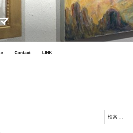
マ
se
Contact
LINK
検
索: