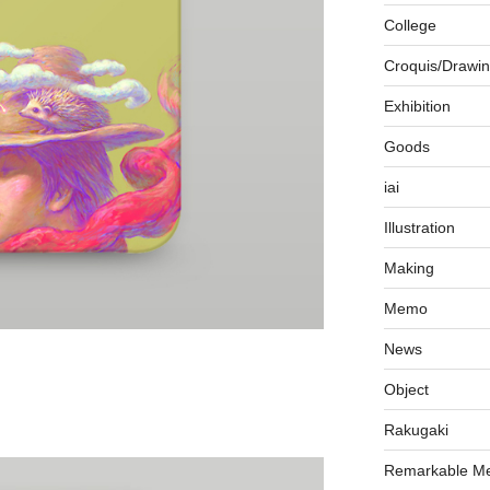
College
Croquis/Drawi
Exhibition
Goods
iai
Illustration
Making
Memo
News
Object
Rakugaki
Remarkable M