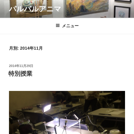
コ
パルパルアニマ
ン
テ
ン
メニュー
ツ
へ
ス
月別: 2014年11月
キ
ッ
投
2014年11月29日
プ
稿
特別授業
日: