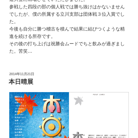
参戦した四段の部の個人戦では勝ち抜けはかないません
でしたが、僕の所属する立川支部は団体戦３位入賞でし
た。
今後も自分に勝つ稽古を積んで結果に結びつくような精
進を続ける所存です。
その後の打ち上げは祝勝会ムードでちと飲みが過ぎまし
た。苦笑…
投
2014年11月21日
稿
本日晴展
日: