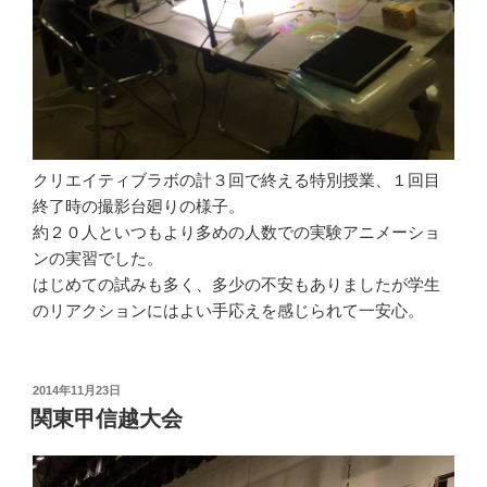
クリエイティブラボの計３回で終える特別授業、１回目
終了時の撮影台廻りの様子。
約２０人といつもより多めの人数での実験アニメーショ
ンの実習でした。
はじめての試みも多く、多少の不安もありましたが学生
のリアクションにはよい手応えを感じられて一安心。
投
2014年11月23日
稿
関東甲信越大会
日: