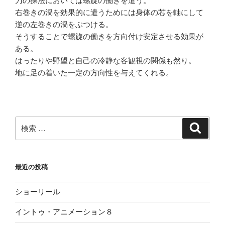
刀の操法においては螺旋の働きを遣う。
右巻きの渦を効果的に遣うためには身体の芯を軸にして
逆の左巻きの渦をぶつける。
そうすることで螺旋の働きを方向付け安定させる効果が
ある。
はったりや野望と自己の冷静な客観視の関係も然り。
地に足の着いた一定の方向性を与えてくれる。
検
検
索
索:
最近の投稿
ショーリール
イントゥ・アニメーション８