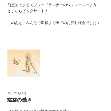
幻想的でまるでブレードランナーのワンシーンのよう…
さよならビックサイト！
このあと、みんなで新宿まで出てのお疲れ様会でした ♪
投
2014年11月2日
稿
螺旋の働き
日: