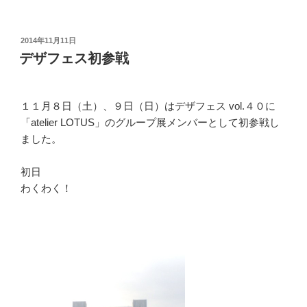
投
2014年11月11日
稿
デザフェス初参戦
日:
１１月８日（土）、９日（日）はデザフェス vol.４０に
「
atelier LOTUS
」のグループ展メンバーとして初参戦し
ました。
初日
わくわく！